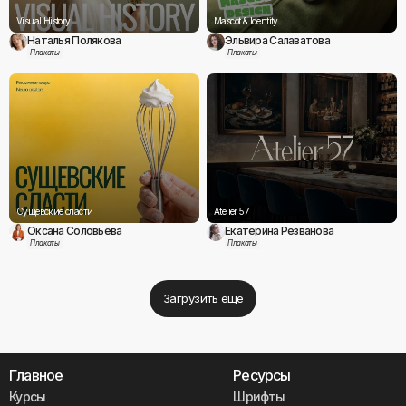
Visual History
Mascot & Identity
Наталья Полякова
Эльвира Салаватова
Плакаты
Плакаты
Сущевские сласти
Atelier 57
Оксана Соловьёва
Екатерина Резванова
Плакаты
Плакаты
Загрузить еще
Главное
Ресурсы
Курсы
Шрифты