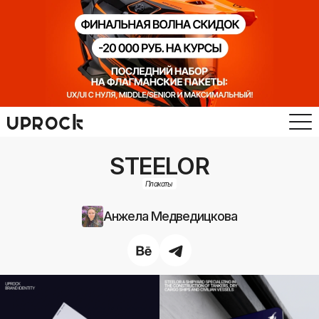
STEELOR
Плакаты
Анжела Медведицкова