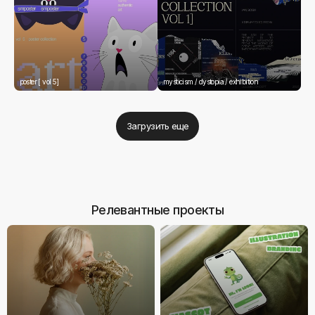
poster [ vol 5]
mysticism / dystopia / exhibition
Загрузить еще
Релевантные проекты